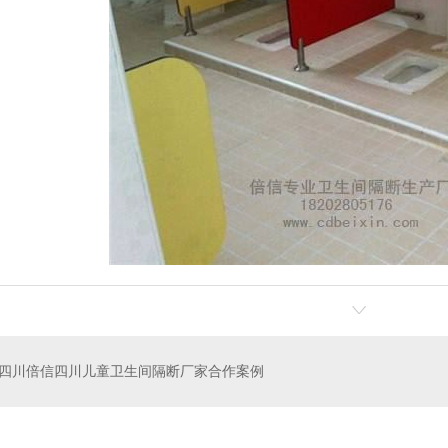
隔断展示图
铝蜂窝复合板隔断
绵阳金属
四川倍信四川儿童卫生间隔断厂家合作案例